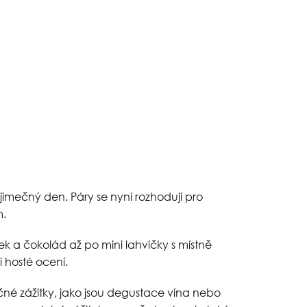
jimečný den. Páry se nyní rozhodují pro
m.
ek a čokolád až po mini lahvičky s místně
 hosté ocení.
ečné zážitky, jako jsou degustace vína nebo