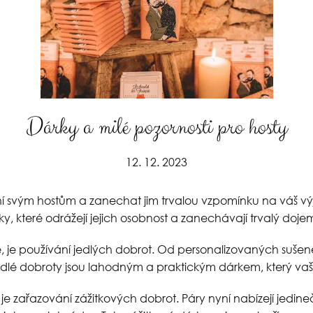
Dárky a milé pozornosti pro hosty
12. 12. 2023
ání svým hostům a zanechat jim trvalou vzpomínku na váš vý
y, které odrážejí jejich osobnost a zanechávají trvalý doje
tě, je používání jedlých dobrot. Od personalizovaných sušen
é dobroty jsou lahodným a praktickým dárkem, který vaši
, je zařazování zážitkových dobrot. Páry nyní nabízejí jedin