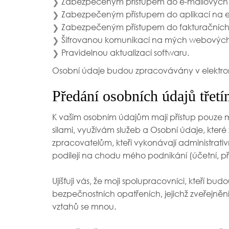
Zabezpečeným přístupem do e-mailových 
❯
Zabezpečeným přístupem do aplikací na e
❯
Zabezpečeným přístupem do fakturačních
❯
Šifrovanou komunikací na mých webových st
❯
Pravidelnou aktualizací softwaru.
❯
Osobní údaje budou zpracovávány v elekt
Předání osobních údajů třet
K vašim osobním údajům mají přístup pouze moji
silami, využívám služeb a Osobní údaje, kte
zpracovatelům, kteří vykonávají administrat
podílejí na chodu mého podnikání (účetní, p
Ujišťuji vás, že moji spolupracovníci, kteří 
bezpečnostních opatřeních, jejichž zveřejněn
vztahů se mnou.