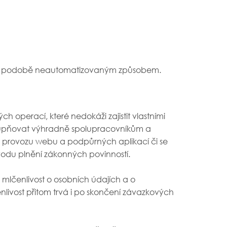
né podobě neautomatizovaným způsobem.
h operací, které nedokáži zajistit vlastními
ístupňovat výhradně spolupracovníkům a
 k provozu webu a podpůrných aplikací či se
vodu plnění zákonných povinností.
t mlčenlivost o osobních údajích a o
nlivost přitom trvá i po skončení závazkových