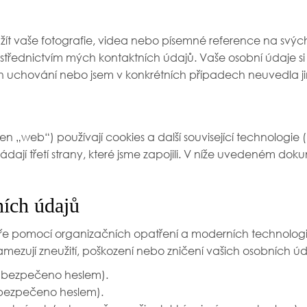
t vaše fotografie, videa nebo písemné reference na svýc
 prostřednictvím mých kontaktních údajů. Vaše osobní úda
ich uchování nebo jsem v konkrétních případech neuvedla j
jen „web“) používají cookies a další související technologi
dají třetí strany, které jsme zapojili. V níže uvedeném dok
ních údajů
e pomocí organizačních opatření a moderních technologií,
á zamezují zneužití, poškození nebo zničení vašich osobních ú
abezpečeno heslem).
bezpečeno heslem).