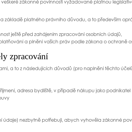
ji veškeré zákonné povinnosti vyžadované platnou legisla
na základě platného právního důvodu, a to především opr
nost ještě před zahájením zpracování osobních údajů,
atňování a plnění vašich práv podle zákona o ochraně o
ly zpracování
ami, a to z následujících důvodů (pro naplnění těchto účelů
říjmení, adresa bydliště, v případě nákupu jako podnikatel 
louvy
ační údaje) nezbytně potřebuji, abych vyhověla zákonné po