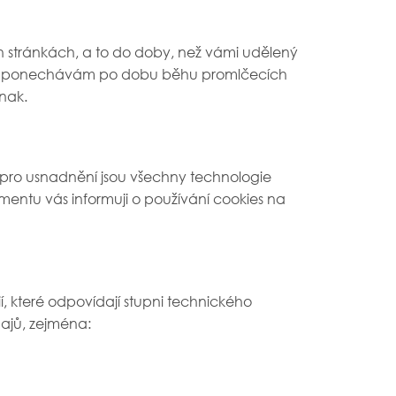
h stránkách, a to do doby, než vámi udělený
je si ponechávám po dobu běhu promlčecích
inak.
e (pro usnadnění jsou všechny technologie
umentu vás informuji o používání cookies na
 které odpovídají stupni technického
dajů, zejména: