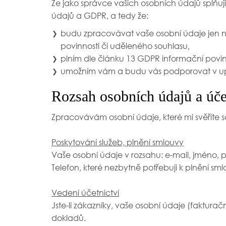
Že jako správce vašich osobních údajů splňu
údajů a GDPR, a tedy že:
budu zpracovávat vaše osobní údaje jen 
❯
povinnosti či uděleného souhlasu,
plním dle článku 13 GDPR informační povin
❯
umožním vám a budu vás podporovat v upl
❯
Rozsah osobních údajů a úče
Zpracovávám osobní údaje, které mi svěříte s
Poskytování služeb, plnění smlouvy
Vaše osobní údaje v rozsahu: e-mail, jméno, p
Telefon, které nezbytně potřebuji k plnění sm
Vedení účetnictví
Jste-li zákazníky, vaše osobní údaje (faktur
dokladů.