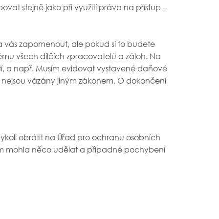
vat stejně jako při využití práva na přístup –
 vás zapomenout, ale pokud si to budete
ému všech dílčích zpracovatelů a záloh. Na
tí, a např. Musím evidovat vystavené daňové
é nejsou vázány jiným zákonem. O dokončení
dykoli obrátit na Úřad pro ochranu osobních
tím mohla něco udělat a případné pochybení