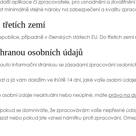
alší aplikace či zpracovatele, pro usnadnění a zkvalitnění
st minimálně stejné nároky na zabezpečení a kvalitu zprac
 třetích zemí
ublice, případně v členských státech EU. Do třetích zem
ochranou osobních údajů
 touto informační stránkou se zásadami zpracování osobníc
t a já vám doložím ve lhůtě 14 dní, jaké vaše osobní úda
é osobní údaje neaktuální nebo neúplné, máte
právo na d
 pokud se domníváte, že zpracovávám vaše nepřesné údaj
at nebo pokud jste vznesl námitku proti zpracování. Ome