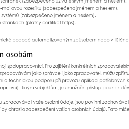
schránek (zabezpečeno uživatelským jménem a heslem).
-mailovou rozesílku (zabezpečeno jménem a heslem).
 systémů (zabezpečeno jménem a heslem).
ránkách (platný certifikát https).
ronické podobě automatizovaným způsobem nebo v tiště
ím osobám
 spolupracovníci. Pro zajištění konkrétních zpracovatelskýc
ré zpracovávám jako správce i jako zpracovatel, můžu zpř
ivní a technickou podporu při provozu aplikací potřebných
řepravci). Jiným subjektům, je umožněn přístup pouze z dů
budou zpracovávat vaše osobní údaje, jsou povinni zachováva
í by ohrozilo zabezpečení vašich osobních údajů. Tato mlče