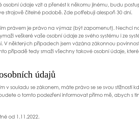
vé osobní údaje vzít a přenést k někomu jinému, budu postupo
e strojově čitelné podobě. Zde potřebuji alespoň 30 dní.
ším právem je právo na výmaz (být zapomenut). Nechci na
maži veškeré vaše osobní údaje ze svého systému i ze syst
dní. V některých případech jsem vázána zákonnou povinnos
to případě tedy smaži všechny takové osobní údaje, kter
 osobních údajů
ím v souladu se zákonem, máte právo se se svou stížností k
 budete o tomto podezření informovat přímo mě, abych s 
tné od 1.11.2022.