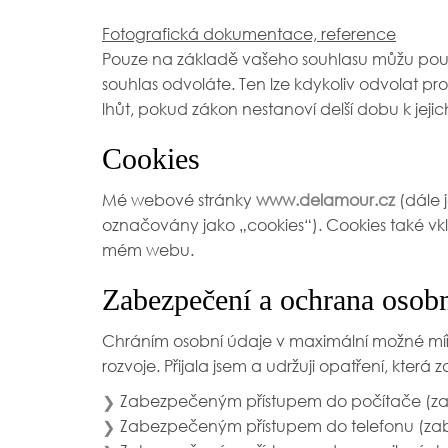
Fotografická dokumentace, reference
Pouze na základě vašeho souhlasu můžu použí
souhlas odvoláte. Ten lze kdykoliv odvolat
lhůt, pokud zákon nestanoví delší dobu k jej
Cookies
Mé webové stránky
www.delamour.cz
(dále 
označovány jako „cookies“). Cookies také vklá
mém webu.
Zabezpečení a ochrana osob
Chráním osobní údaje v maximální možné míř
rozvoje. Přijala jsem a udržuji opatření, kter
Zabezpečeným přístupem do počítače (z
❯
Zabezpečeným přístupem do telefonu (za
❯