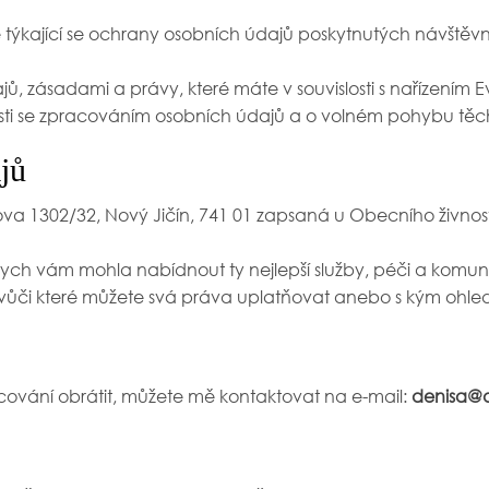
týkající se ochrany osobních údajů poskytnutých návště
, zásadami a právy, které máte v souvislosti s nařízením 
osti se zpracováním osobních údajů a o volném pohybu těc
jů
cova 1302/32, Nový Jičín, 741 01 zapsaná u Obecního živno
ych vám mohla nabídnout ty nejlepší služby, péči a komun
a, vůči které můžete svá práva uplatňovat anebo s kým oh
ování obrátit, můžete mě kontaktovat na e-mail:
denisa@